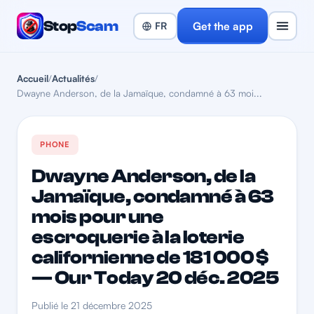
Stop
Scam
Get the app
Accueil
/
Actualités
/
Dwayne Anderson, de la Jamaïque, condamné à 63 moi...
PHONE
Dwayne Anderson, de la
Jamaïque, condamné à 63
mois pour une
escroquerie à la loterie
californienne de 181 000 $
— Our Today 20 déc. 2025
Publié le 21 décembre 2025