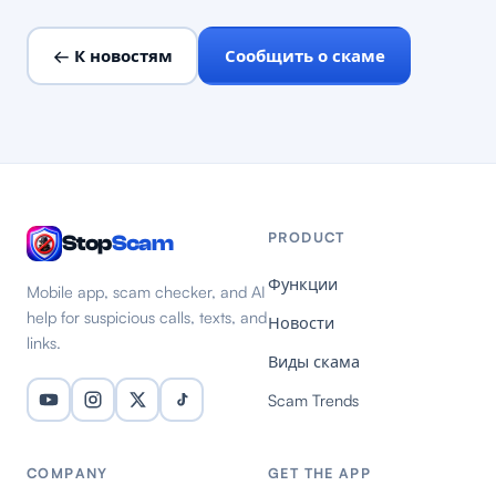
← К новостям
Сообщить о скаме
PRODUCT
Stop
Scam
Функции
Mobile app, scam checker, and AI
help for suspicious calls, texts, and
Новости
links.
Виды скама
Scam Trends
COMPANY
GET THE APP