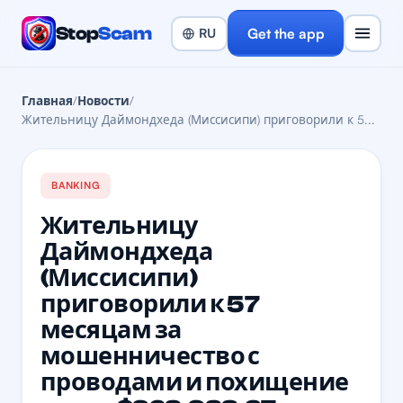
Stop
Scam
Get the app
Главная
/
Новости
/
Жительницу Даймондхеда (Миссисипи) приговорили к 5...
BANKING
Жительницу
Даймондхеда
(Миссисипи)
приговорили к 57
месяцам за
мошенничество с
проводами и похищение