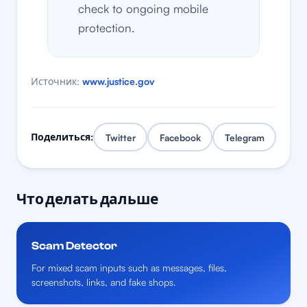
check to ongoing mobile
protection.
Источник:
www.justice.gov
Поделиться:
Twitter
Facebook
Telegram
Что делать дальше
Scam Detector
For mixed scam inputs such as messages, files,
screenshots, links, and fake shops.