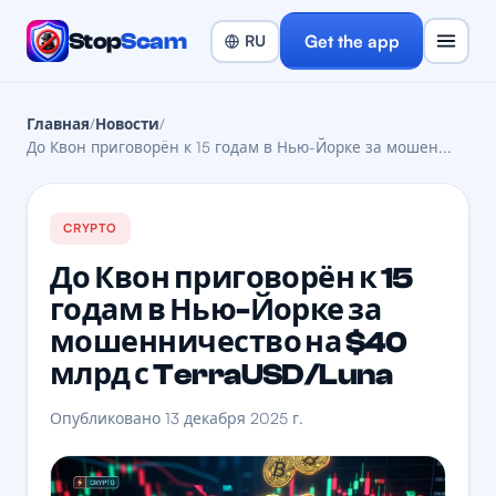
Stop
Scam
Get the app
Главная
/
Новости
/
До Квон приговорён к 15 годам в Нью-Йорке за мошен...
CRYPTO
До Квон приговорён к 15
годам в Нью-Йорке за
мошенничество на $40
млрд с TerraUSD/Luna
Опубликовано 13 декабря 2025 г.