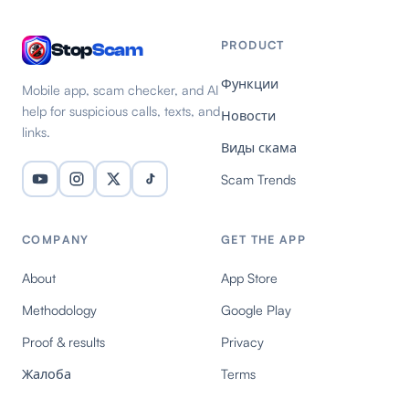
PRODUCT
Stop
Scam
Функции
Mobile app, scam checker, and AI
help for suspicious calls, texts, and
Новости
links.
Виды скама
Scam Trends
COMPANY
GET THE APP
About
App Store
Methodology
Google Play
Proof & results
Privacy
Жалоба
Terms