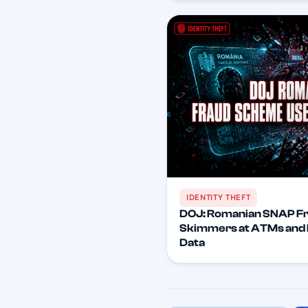
IDENTITY THEFT
DOJ: Romanian SNAP F
Skimmers at ATMs and F
Data