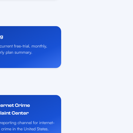
ng
current free-trial, monthly,
rly plan summary.
nternet Crime
aint Center
 reporting channel for internet-
 crime in the United States.