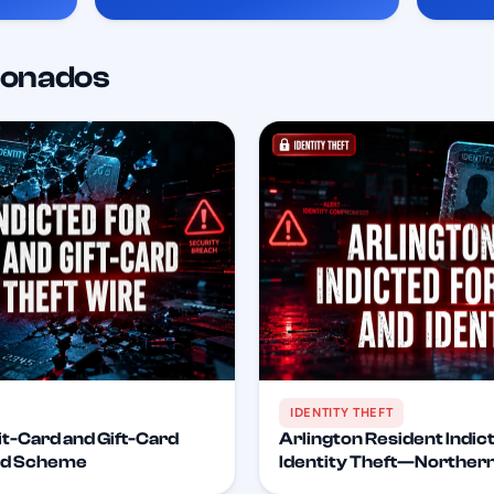
cionados
IDENTITY THEFT
it-Card and Gift-Card
Arlington Resident Indic
aud Scheme
Identity Theft—Northern 