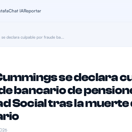
stafa
Chat IA
Reportar
e declara culpable por fraude ba...
Cummings se declara c
de bancario de pension
d Social tras la muerte 
ario
2026