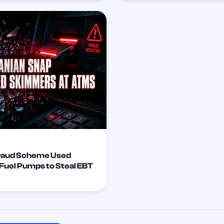
raud Scheme Used
uel Pumps to Steal EBT