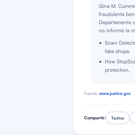
Gina M. Cummin
fraudulenta ben
Departamento de 
no informó la m
Scam Detector
fake shops.
How StopScam
protection.
Fuente:
www.justice.gov
Compartir:
Twitter