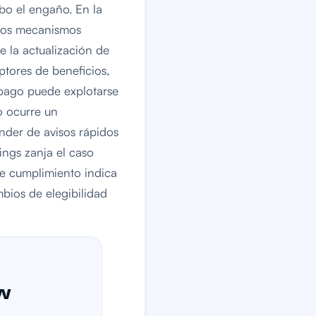
abo el engaño. En la
a los mecanismos
e la actualización de
eptores de beneficios,
e pago puede explotarse
o ocurre un
ender de avisos rápidos
ings zanja el caso
e cumplimiento indica
bios de elegibilidad
ow