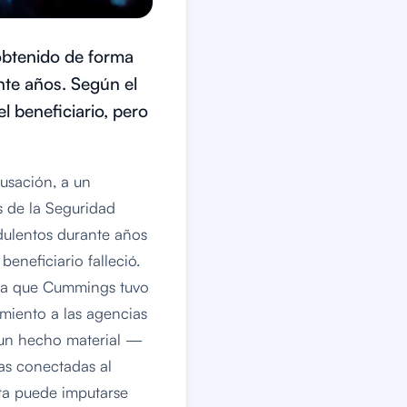
obtenido de forma
nte años. Según el
l beneficiario, pero
usación, a un
s de la Seguridad
dulentos durante años
eneficiario falleció.
irma que Cummings tuvo
imiento a las agencias
e un hecho material —
as conectadas al
cta puede imputarse