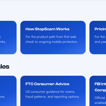
How StopScam Works
Prici
s
For the product path from first web
For the 
inks,
check to ongoing mobile protection.
and yea
les
FTC Consumer Advice
FBI I
Compl
US consumer guidance for scams,
low.
fraud patterns, and reporting options.
Official
enabled