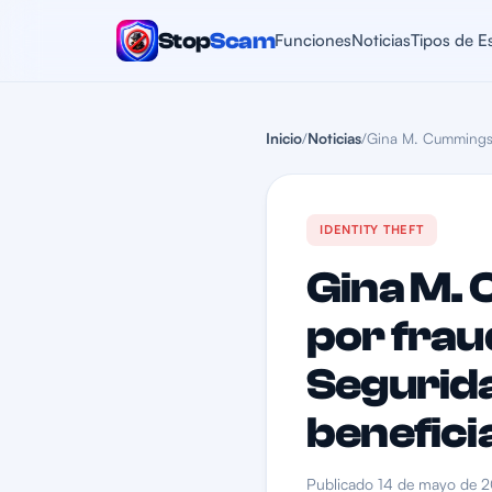
Stop
Scam
Funciones
Noticias
Tipos de E
Inicio
/
Noticias
/
Gina M. Cummings s
IDENTITY THEFT
Gina M. 
por frau
Segurida
benefici
Publicado 14 de mayo de 