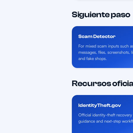
Siguiente paso
Scam Detector
For mixed scam inputs such a
messages, files, screenshots, l
and fake shops.
Recursos oficia
IdentityTheft.gov
Official identity-theft recovery
guidance and next-step workf