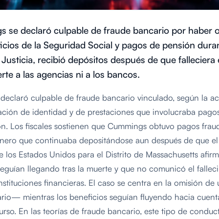
 se declaró culpable de fraude bancario por haber 
icios de la Seguridad Social y pagos de pensión dura
usticia, recibió depósitos después de que falleciera e
rte a las agencias ni a los bancos.
eclaró culpable de fraude bancario vinculado, según la ac
ción de identidad y de prestaciones que involucraba pago
ón. Los fiscales sostienen que Cummings obtuvo pagos frau
inero que continuaba depositándose aun después de que el b
de los Estados Unidos para el Distrito de Massachusetts af
eguían llegando tras la muerte y que no comunicó el fallec
instituciones financieras. El caso se centra en la omisión d
iario— mientras los beneficios seguían fluyendo hacia cuent
rso. En las teorías de fraude bancario, este tipo de condu