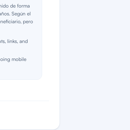
nido de forma
años. Según el
neficiario, pero
s, links, and
going mobile