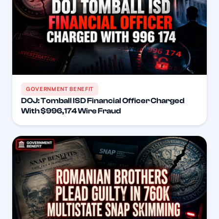
GOVERNMENT BENEFIT
DOJ: Tomball ISD Financial Officer Charged
With $996,174 Wire Fraud