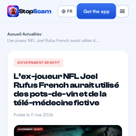
Stop
Scam
Get the app
Accueil
/
Actualités
/
L’ex-joueur NFL Joel Rufus French aurait utilisé d...
GOVERNMENT BENEFIT
L’ex-joueur NFL Joel
Rufus French aurait utilisé
des pots-de-vin et de la
télé-médecine fictive
Publié le 11 mai 2026