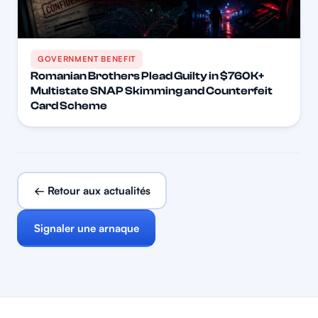
GOVERNMENT BENEFIT
Romanian Brothers Plead Guilty in $760K+
Multistate SNAP Skimming and Counterfeit
Card Scheme
← Retour aux actualités
Signaler une arnaque