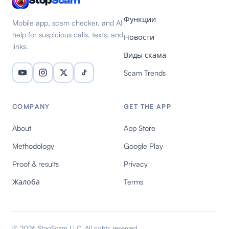
Stop
Scam
Функции
Mobile app, scam checker, and AI
help for suspicious calls, texts, and
Новости
links.
Виды скама
Scam Trends
COMPANY
GET THE APP
About
App Store
Methodology
Google Play
Proof & results
Privacy
Жалоба
Terms
© 2026 StopScam LLC. All rights reserved.