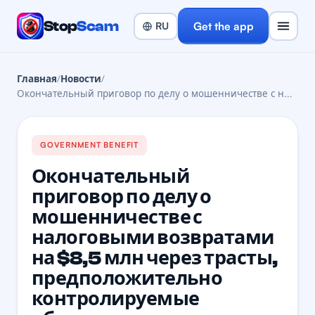
Stop
Scam
Get the app
Главная
/
Новости
/
Окончательный приговор по делу о мошенничестве с н...
GOVERNMENT BENEFIT
Окончательный
приговор по делу о
мошенничестве с
налоговыми возвратами
на $8,5 млн через трасты,
предположительно
контролируемые