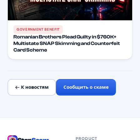
GOVERNMENT BENEFIT
Romanian Brothers Plead Guilty in $760K+
Multistate SNAP Skimming and Counterfeit
Card Scheme
← К новостям
Сообщить о скаме
PRODUCT