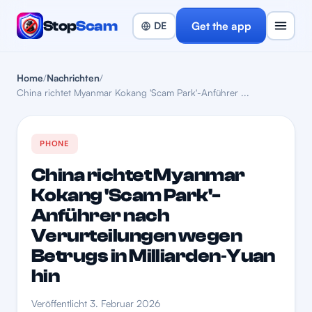
Stop
Scam
Get the app
Home
/
Nachrichten
/
China richtet Myanmar Kokang 'Scam Park'-Anführer ...
PHONE
China richtet Myanmar
Kokang 'Scam Park'-
Anführer nach
Verurteilungen wegen
Betrugs in Milliarden‑Yuan
hin
Veröffentlicht 3. Februar 2026