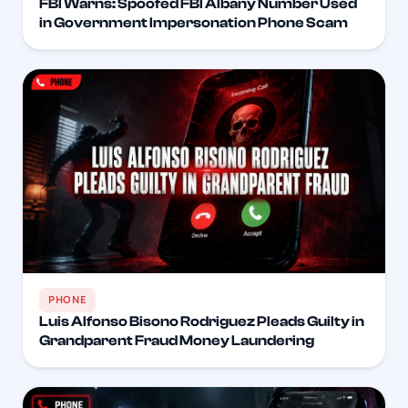
FBI Warns: Spoofed FBI Albany Number Used
in Government Impersonation Phone Scam
PHONE
Luis Alfonso Bisono Rodriguez Pleads Guilty in
Grandparent Fraud Money Laundering