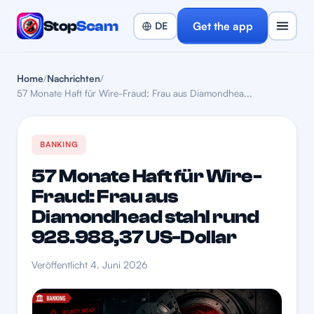
Stop
Scam
Get the app
Home
/
Nachrichten
/
57 Monate Haft für Wire-Fraud: Frau aus Diamondhea...
BANKING
57 Monate Haft für Wire-
Fraud: Frau aus
Diamondhead stahl rund
928.988,37 US-Dollar
Veröffentlicht 4. Juni 2026