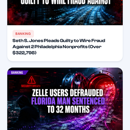
BANKING
Seth S. Jones Pleads Guilty to Wire Fraud
Against 2 Philadelphia Nonprofits (Over
$322,798)