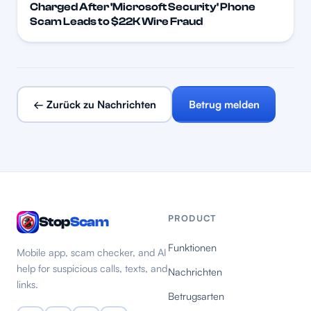
Charged After 'Microsoft Security' Phone
Scam Leads to $22K Wire Fraud
← Zurück zu Nachrichten
Betrug melden
PRODUCT
Stop
Scam
Funktionen
Mobile app, scam checker, and AI
help for suspicious calls, texts, and
Nachrichten
links.
Betrugsarten