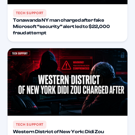
TECH SUPPORT
Tonawanda NY man charged after fake
Microsoft “security” alert led to $22,000
fraud attempt
TECH SUPPORT
Western District of New York: Didi Zou