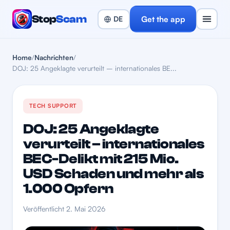
Stop
Scam
Get the app
Home
/
Nachrichten
/
DOJ: 25 Angeklagte verurteilt – internationales BE...
TECH SUPPORT
DOJ: 25 Angeklagte
verurteilt – internationales
BEC-Delikt mit 215 Mio.
USD Schaden und mehr als
1.000 Opfern
Veröffentlicht 2. Mai 2026