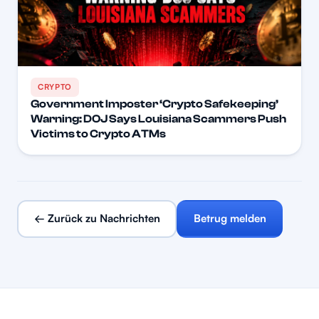
CRYPTO
Government Imposter ‘Crypto Safekeeping’
Warning: DOJ Says Louisiana Scammers Push
Victims to Crypto ATMs
← Zurück zu Nachrichten
Betrug melden