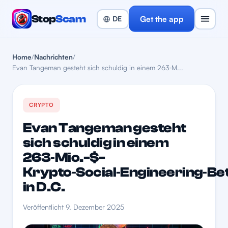
Stop
Scam
Get the app
Home
/
Nachrichten
/
Evan Tangeman gesteht sich schuldig in einem 263‑M...
CRYPTO
Evan Tangeman gesteht
sich schuldig in einem
263‑Mio.-$-
Krypto‑Social‑Engineering‑Be
in D.C.
Veröffentlicht 9. Dezember 2025