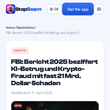
Stop
Scam
Get the app
Home
/
Nachrichten
/
FBI: Bericht 2025 beziffert KI-Betrug und Krypto-F...
CRYPTO
FBI: Bericht 2025 beziffert
KI-Betrug und Krypto-
Fraud mit fast 21 Mrd.
Dollar Schaden
Veröffentlicht 11. April 2026