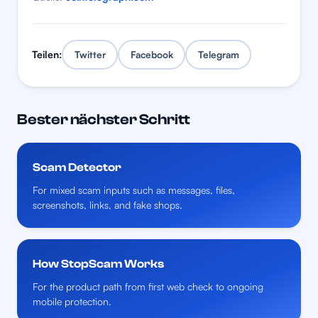
Teilen:
Twitter
Facebook
Telegram
Bester nächster Schritt
Scam Detector
For mixed scam inputs such as messages, files,
screenshots, links, and fake shops.
How StopScam Works
For the product path from first web check to ongoing
mobile protection.