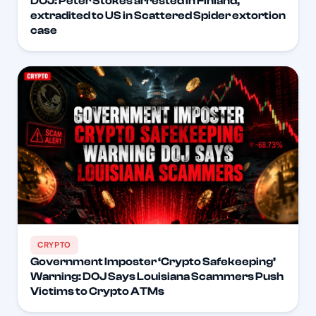
DOJ: Peter Stokes arrested in Finland,
extradited to US in Scattered Spider extortion
case
CRYPTO
Government Imposter ‘Crypto Safekeeping’
Warning: DOJ Says Louisiana Scammers Push
Victims to Crypto ATMs