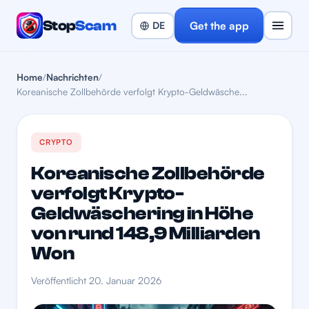
Stop
Scam
Get the app
Home
/
Nachrichten
/
Koreanische Zollbehörde verfolgt Krypto-Geldwäsche...
CRYPTO
Koreanische Zollbehörde
verfolgt Krypto-
Geldwäschering in Höhe
von rund 148,9 Milliarden
Won
Veröffentlicht 20. Januar 2026