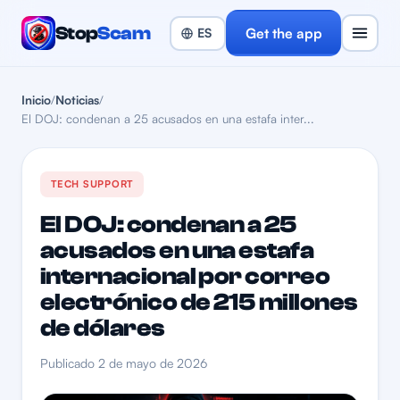
Stop
Scam
Get the app
Inicio
/
Noticias
/
El DOJ: condenan a 25 acusados en una estafa inter...
TECH SUPPORT
El DOJ: condenan a 25
acusados en una estafa
internacional por correo
electrónico de 215 millones
de dólares
Publicado 2 de mayo de 2026