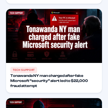
TECH SUPPORT
Tonawanda NY man charged after fake
Microsoft “security” alert led to $22,000
fraud attempt