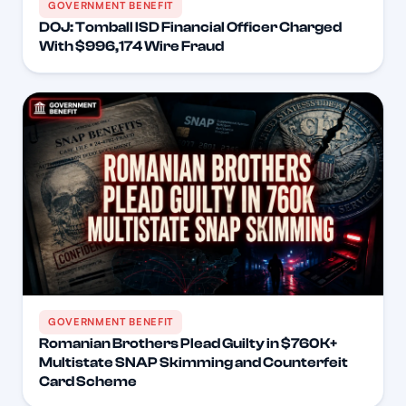
GOVERNMENT BENEFIT
DOJ: Tomball ISD Financial Officer Charged
With $996,174 Wire Fraud
GOVERNMENT BENEFIT
Romanian Brothers Plead Guilty in $760K+
Multistate SNAP Skimming and Counterfeit
Card Scheme