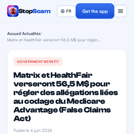
Stop
Scam
Get the app
Accueil
/
Actualités
/
Matrix et HealthFair verseront 56,5 M$ pour régler...
GOVERNMENT BENEFIT
Matrix et HealthFair
verseront 56,5 M$ pour
régler des allégations liées
au codage du Medicare
Advantage (False Claims
Act)
Publié le 4 juin 2026