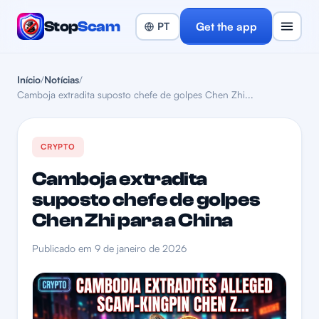
Stop
Scam
Get the app
Início
/
Notícias
/
Camboja extradita suposto chefe de golpes Chen Zhi...
CRYPTO
Camboja extradita
suposto chefe de golpes
Chen Zhi para a China
Publicado em 9 de janeiro de 2026