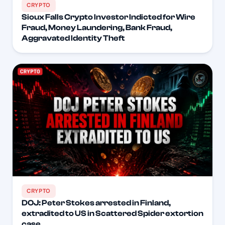
CRYPTO
Sioux Falls Crypto Investor Indicted for Wire
Fraud, Money Laundering, Bank Fraud,
Aggravated Identity Theft
CRYPTO
DOJ: Peter Stokes arrested in Finland,
extradited to US in Scattered Spider extortion
case