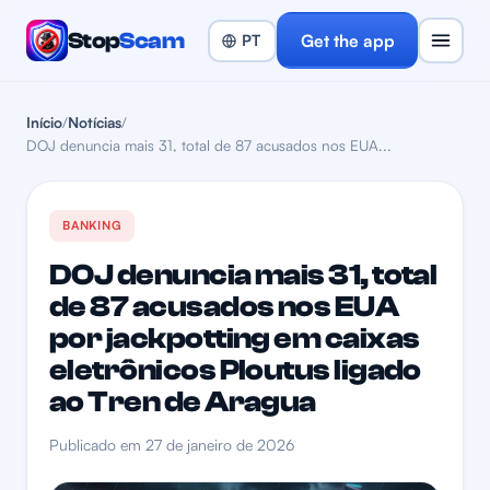
Stop
Scam
Get the app
Início
/
Notícias
/
DOJ denuncia mais 31, total de 87 acusados nos EUA...
BANKING
DOJ denuncia mais 31, total
de 87 acusados nos EUA
por jackpotting em caixas
eletrônicos Ploutus ligado
ao Tren de Aragua
Publicado em 27 de janeiro de 2026