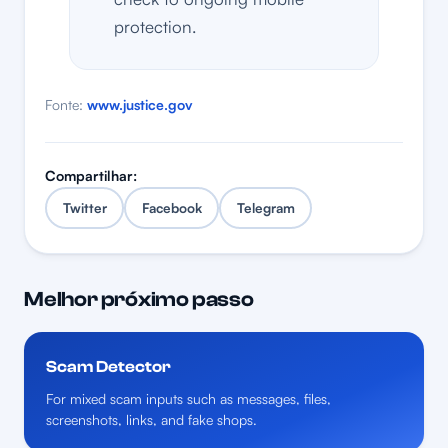
protection.
Fonte:
www.justice.gov
Compartilhar:
Twitter
Facebook
Telegram
Melhor próximo passo
Scam Detector
For mixed scam inputs such as messages, files,
screenshots, links, and fake shops.