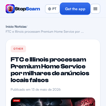
Stop
Scam
Get the app
Início
/
Notícias
/
FTC e Illinois processam Premium Home Service por ...
OTHER
FTC e Illinois processam
Premium Home Service
por milhares de anúncios
locais falsos
Publicado em 13 de maio de 2026