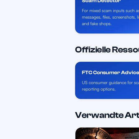
Scam Detector
For mixed scam inputs such a
messages, files, screenshots, l
and fake shops.
Offizielle Ress
FTC Consumer Advic
US consumer guidance for sca
reporting options.
Verwandte Art