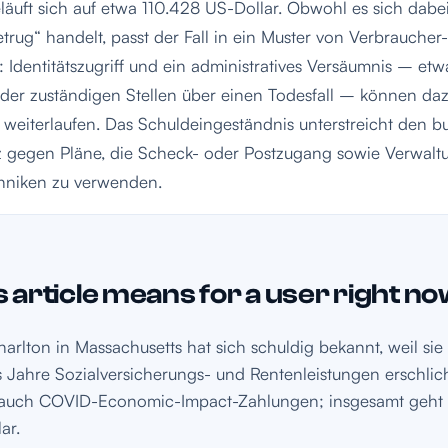
uft sich auf etwa 110.428 US-Dollar. Obwohl es sich dabe
etrug“ handelt, passt der Fall in ein Muster von Verbraucher
: Identitätszugriff und ein administratives Versäumnis – etw
der zuständigen Stellen über einen Todesfall – können daz
weiterlaufen. Das Schuldeingeständnis unterstreicht den 
z gegen Pläne, die Scheck- oder Postzugang sowie Verwaltu
chniken zu verwenden.
 article means for a user right n
harlton in Massachusetts hat sich schuldig bekannt, weil sie
 Jahre Sozialversicherungs- und Rentenleistungen erschlic
auch COVID-Economic-Impact-Zahlungen; insgesamt geht 
ar.