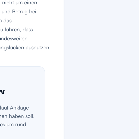
i nicht um einen
- und Betrug bei
a das
u führen, dass
bundesweiten
ngs­lücken ausnutzen,
ow
 laut Anklage
hen haben soll.
es um rund