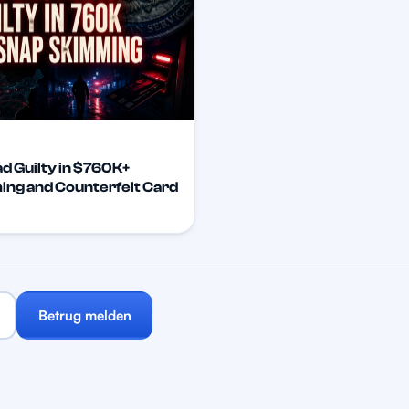
d Guilty in $760K+
ng and Counterfeit Card
Betrug melden