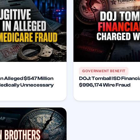
GOVERNMENT BENEFIT
n Alleged $547 Million
DOJ: Tomball ISD Financi
Medically Unnecessary
$996,174 Wire Fraud