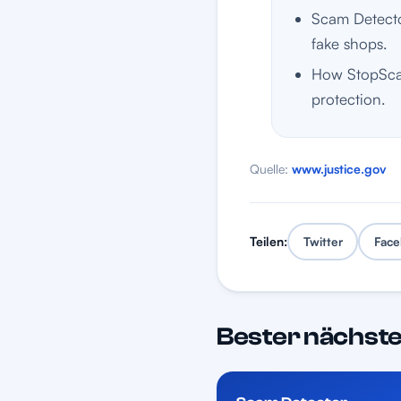
Scam Detector
fake shops.
How StopScam
protection.
Quelle:
www.justice.gov
Teilen:
Twitter
Face
Bester nächste