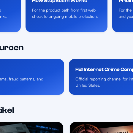
How StopScam Works
Prici
s
For the product path from first web
For the 
inks,
check to ongoing mobile protection.
and yea
ourcen
e
FBI Internet Crime Com
ms, fraud patterns, and
Official reporting channel for i
United States.
ikel