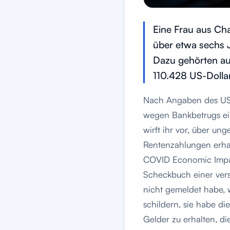
Eine Frau aus Cha
über etwa sechs J
Dazu gehörten a
110.428 US-Dollar
Nach Angaben des US-S
wegen Bankbetrugs ei
wirft ihr vor, über u
Rentenzahlungen erha
COVID Economic Impact
Scheckbuch einer vers
nicht gemeldet habe,
schildern, sie habe di
Gelder zu erhalten, d