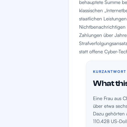
behauptete Summe belä
klassischen „Internetb
staatlichen Leistungen
Nichtbenachrichtigen 
Zahlungen über Jahre 
Strafverfolgungsansat
statt offene Cyber-Te
KURZANTWORT
What this
Eine Frau aus C
über etwa sechs
Dazu gehörten 
110.428 US-Doll