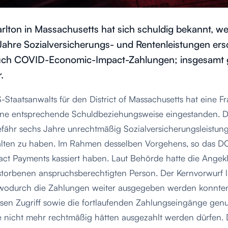
rlton in Massachusetts hat sich schuldig bekannt, wei
ahre Sozialversicherungs- und Rentenleistungen ersc
uch COVID-Economic-Impact-Zahlungen; insgesamt 
.
taatsanwalts für den District of Massachusetts hat eine Fr
ne entsprechende Schuldbeziehungsweise eingestanden. Di
ngefähr sechs Jahre unrechtmäßig Sozialversicherungsleistu
lten zu haben. Im Rahmen desselben Vorgehens, so das DOJ
 Payments kassiert haben. Laut Behörde hatte die Angekla
torbenen anspruchsberechtigten Person. Der Kernvorwurf la
 wodurch die Zahlungen weiter ausgegeben werden konnten
esen Zugriff sowie die fortlaufenden Zahlungseingänge genu
ie nicht mehr rechtmäßig hätten ausgezahlt werden dürfen. 