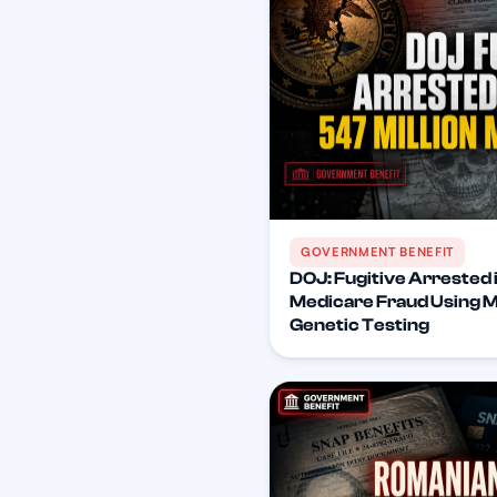
GOVERNMENT BENEFIT
DOJ: Fugitive Arrested i
Medicare Fraud Using 
Genetic Testing