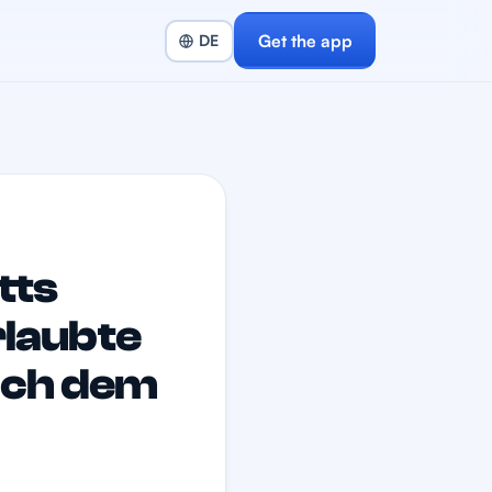
Get the app
tts
rlaubte
ach dem