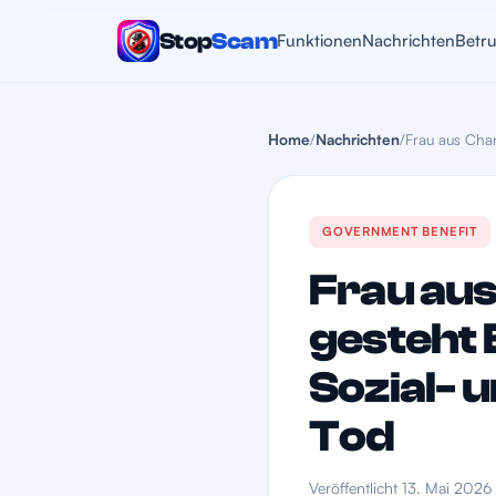
Stop
Scam
Funktionen
Nachrichten
Betr
Home
/
Nachrichten
/
Frau aus Char
GOVERNMENT BENEFIT
Frau aus
gesteht
Sozial- 
Tod
Veröffentlicht 13. Mai 2026