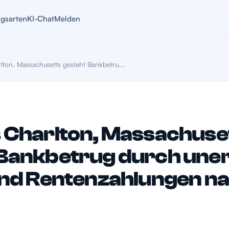
ugsarten
KI-Chat
Melden
lton, Massachusetts gesteht Bankbetru...
 Charlton, Massachuse
 Bankbetrug durch une
und Rentenzahlungen n