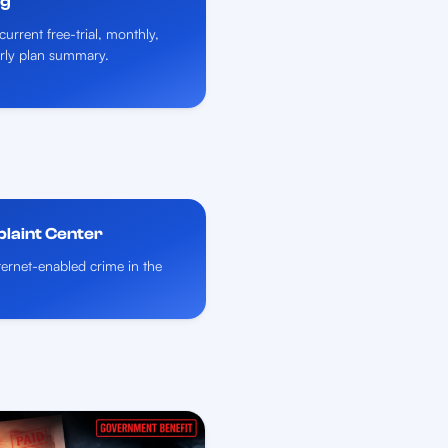
ng
current free-trial, monthly,
rly plan summary.
plaint Center
nternet-enabled crime in the