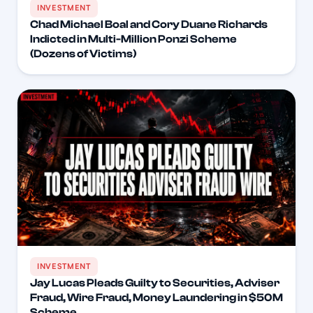
INVESTMENT
Chad Michael Boal and Cory Duane Richards
Indicted in Multi-Million Ponzi Scheme
(Dozens of Victims)
INVESTMENT
Jay Lucas Pleads Guilty to Securities, Adviser
Fraud, Wire Fraud, Money Laundering in $50M
Scheme