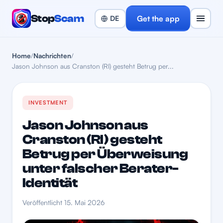
Stop
Scam
Get the app
Home
/
Nachrichten
/
Jason Johnson aus Cranston (RI) gesteht Betrug per...
INVESTMENT
Jason Johnson aus
Cranston (RI) gesteht
Betrug per Überweisung
unter falscher Berater-
Identität
Veröffentlicht 15. Mai 2026