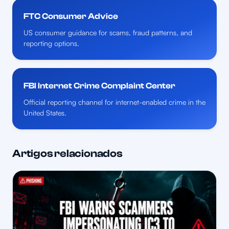
FTC Consumer Advice
US consumer guidance for scams, fraud patterns, and
reporting options.
FBI Internet Crime Complaint Center
Official reporting channel for internet-enabled crime in the
United States.
Artigos relacionados