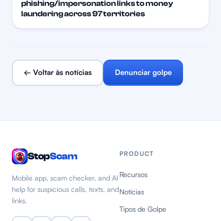
phishing/impersonation links to money
laundering across 97 territories
← Voltar às notícias
Denunciar golpe
PRODUCT
Stop
Scam
Recursos
Mobile app, scam checker, and AI
help for suspicious calls, texts, and
Notícias
links.
Tipos de Golpe