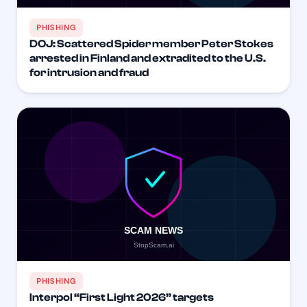
PHISHING
DOJ: Scattered Spider member Peter Stokes
arrested in Finland and extradited to the U.S.
for intrusion and fraud
PHISHING
Interpol “First Light 2026” targets