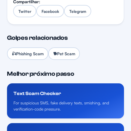
Compartilhar:
Twitter
Facebook
Telegram
Golpes relacionados
🎣
Phishing Scam
🐕
Pet Scam
Melhor próximo passo
Text Scam Checker
For suspicious SMS, fake delivery texts, smishing, and
verification-code pressure.