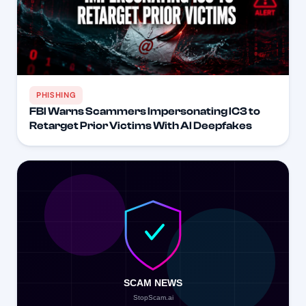
PHISHING
FBI Warns Scammers Impersonating IC3 to
Retarget Prior Victims With AI Deepfakes