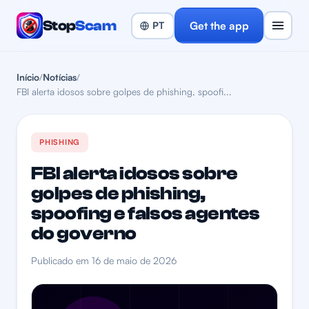
Stop
Scam
Get the app
Início
/
Notícias
/
FBI alerta idosos sobre golpes de phishing, spoofi...
PHISHING
FBI alerta idosos sobre
golpes de phishing,
spoofing e falsos agentes
do governo
Publicado em 16 de maio de 2026