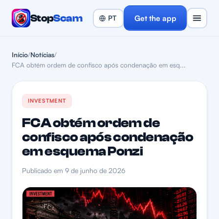
Stop
Scam
Get the app
Início
/
Notícias
/
FCA obtém ordem de confisco após condenação em esq...
INVESTMENT
FCA obtém ordem de
confisco após condenação
em esquema Ponzi
Publicado em 9 de junho de 2026