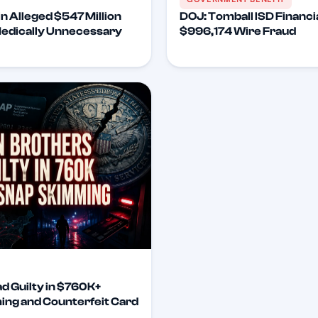
n Alleged $547 Million
DOJ: Tomball ISD Financi
Medically Unnecessary
$996,174 Wire Fraud
d Guilty in $760K+
ng and Counterfeit Card