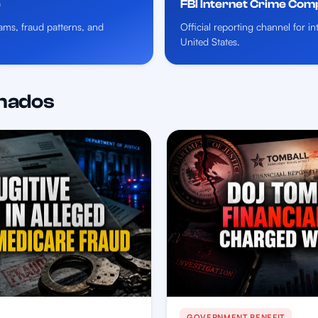
e
FBI Internet Crime Com
ms, fraud patterns, and
Official reporting channel for i
United States.
onados
GOVERNMENT BENEFIT