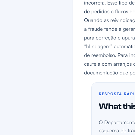
incorreta. Esse tipo d
de pedidos e fluxos 
Quando as reivindic
a fraude tende a gera
para correção e apur
“blindagem” automátic
de reembolso. Para ind
cautela com arranjos
documentação que pos
RESPOSTA RÁP
What this
O Departamento
esquema de fra