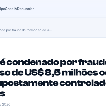
lpe
Chat IA
Denunciar
ado por fraude de reembolso de U...
l é condenado por fraud
o de US$ 8,5 milhões 
upostamente controlad
s
de 2026