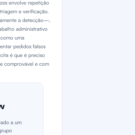
ezes envolve repetição
iagem e verificação.
iamente a detecção—,
abalho administrativo
m como uma
entar pedidos falsos
cita é que é preciso
te comprovável e com
ow
gado a um
grupo