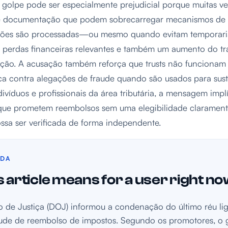
e golpe pode ser especialmente prejudicial porque muitas v
de documentação que podem sobrecarregar mecanismos de tr
ações são processadas—ou mesmo quando evitam temporar
r perdas financeiras relevantes e também um aumento do tr
ação. A acusação também reforça que trusts não funciona
a contra alegações de fraude quando são usados para sust
ivíduos e profissionais da área tributária, a mensagem implí
 que prometem reembolsos sem uma elegibilidade claramen
sa ser verificada de forma independente.
IDA
 article means for a user right n
 de Justiça (DOJ) informou a condenação do último réu li
ude de reembolso de impostos. Segundo os promotores, o 