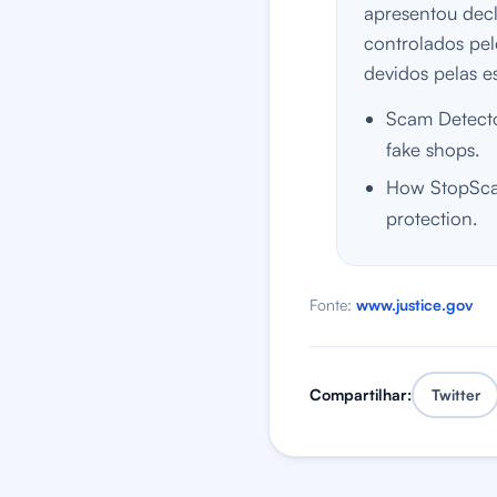
apresentou decl
controlados pe
devidos pelas es
Scam Detector
fake shops.
How StopScam
protection.
Fonte:
www.justice.gov
Compartilhar:
Twitter