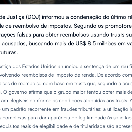
e Justiça (DOJ) informou a condenação do último ré
e de reembolso de impostos. Segundo os promotore
rações falsas para obter reembolsos usando trusts 
s acusados, buscando mais de US$ 8,5 milhões em v
ruturas.
stiça dos Estados Unidos anunciou a sentença de um réu f
volvendo reembolsos de imposto de renda. De acordo com 
alsos de reembolso com base em trusts que, segundo a acu
s. O governo afirma que o grupo maior tentou obter mais 
am elegíveis conforme as condições atribuídas aos trusts
um padrão recorrente em fraudes tributárias: a utilização i
as complexas para dar aparência de legitimidade às solicita
quisitos reais de elegibilidade e de titularidade são apres