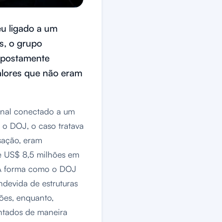
u ligado a um
s, o grupo
supostamente
alores que não eram
inal conectado a um
o DOJ, o caso tratava
sação, eram
de US$ 8,5 milhões em
. A forma como o DOJ
ndevida de estruturas
ções, enquanto,
entados de maneira