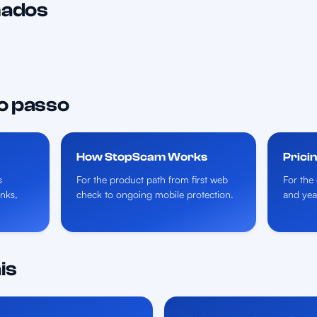
nados
o passo
How StopScam Works
Prici
s
For the product path from first web
For the 
inks,
check to ongoing mobile protection.
and yea
is