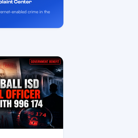
plaint Center
nternet-enabled crime in the