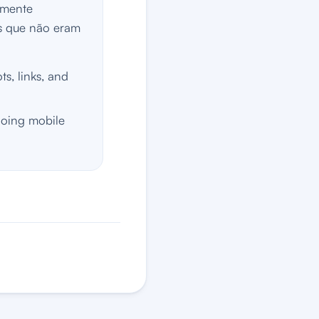
amente
s que não eram
s, links, and
going mobile