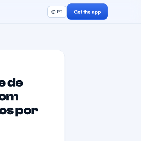
Get the app
e de
com
os por