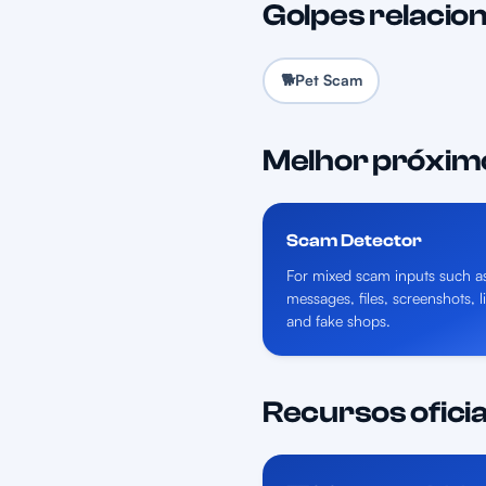
Golpes relacio
🐕
Pet Scam
Melhor próxim
Scam Detector
For mixed scam inputs such a
messages, files, screenshots, l
and fake shops.
Recursos oficia