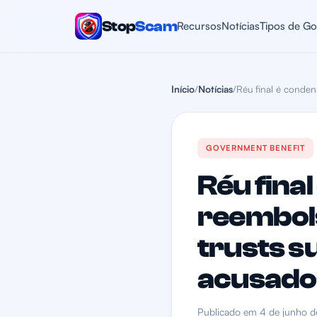
Stop
Scam
Recursos
Notícias
Tipos de Go
Início
/
Notícias
/
Réu final é conden
GOVERNMENT BENEFIT
Réu fina
reembols
trusts s
acusado
Publicado em 4 de junho 