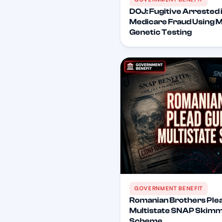
DOJ: Fugitive Arrested i
Medicare Fraud Using 
Genetic Testing
GOVERNMENT BENEFIT
Romanian Brothers Plea
Multistate SNAP Skimmi
Scheme