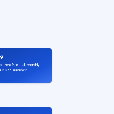
ng
current free-trial, monthly,
rly plan summary.