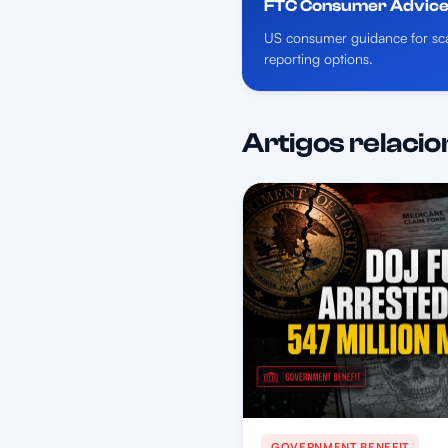
FTC Consumer Advic
US consumer guidance for sca
reporting options.
Artigos relaci
GOVERNMENT BENEFIT