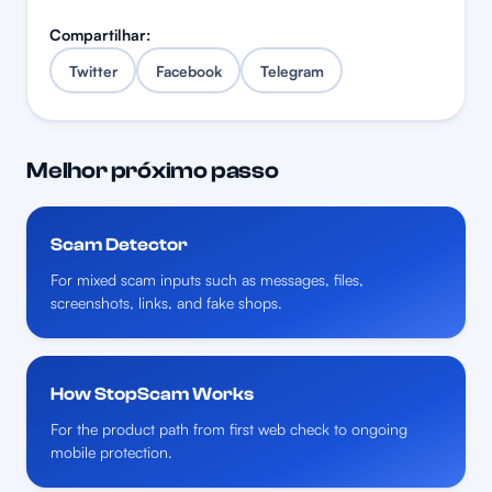
Compartilhar:
Twitter
Facebook
Telegram
Melhor próximo passo
Scam Detector
For mixed scam inputs such as messages, files,
screenshots, links, and fake shops.
How StopScam Works
For the product path from first web check to ongoing
mobile protection.