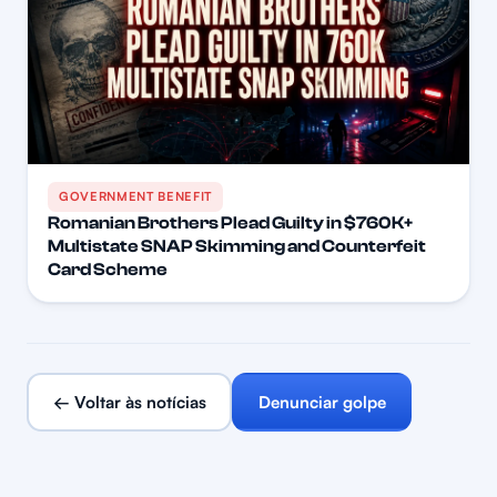
GOVERNMENT BENEFIT
Romanian Brothers Plead Guilty in $760K+
Multistate SNAP Skimming and Counterfeit
Card Scheme
← Voltar às notícias
Denunciar golpe