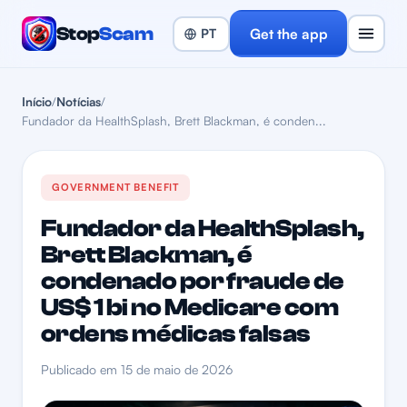
Stop
Scam
Get the app
Início
/
Notícias
/
Fundador da HealthSplash, Brett Blackman, é conden...
GOVERNMENT BENEFIT
Fundador da HealthSplash,
Brett Blackman, é
condenado por fraude de
US$ 1 bi no Medicare com
ordens médicas falsas
Publicado em 15 de maio de 2026