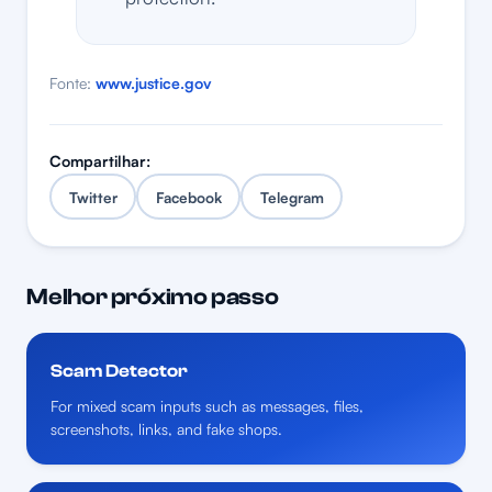
Fonte:
www.justice.gov
Compartilhar:
Twitter
Facebook
Telegram
Melhor próximo passo
Scam Detector
For mixed scam inputs such as messages, files,
screenshots, links, and fake shops.