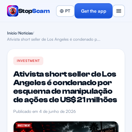
Stop
Scam
Get the app
Início
/
Notícias
/
Ativista short seller de Los Angeles é condenado p...
INVESTMENT
Ativista short seller de Los
Angeles é condenado por
esquema de manipulação
de ações de US$ 21 milhões
Publicado em 4 de junho de 2026