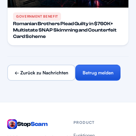
GOVERNMENT BENEFIT
Romanian Brothers Plead Guilty in $760K+
Multistate SNAP Skimming and Counterfeit
Card Scheme
← Zurück zu Nachrichten
Betrug melden
PRODUCT
Stop
Scam
Funktionen