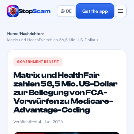
Stop
Scam
Get the app
Home
/
Nachrichten
/
Matrix und HealthFair zahlen 56,5 Mio. US-Dollar z...
GOVERNMENT BENEFIT
Matrix und HealthFair
zahlen 56,5 Mio. US-Dollar
zur Beilegung von FCA-
Vorwürfen zu Medicare-
Advantage-Coding
Veröffentlicht 4. Juni 2026