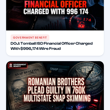
GOVERNMENT BENEFIT
DOJ: Tomball ISD Financial Officer Charged
With $996,174 Wire Fraud