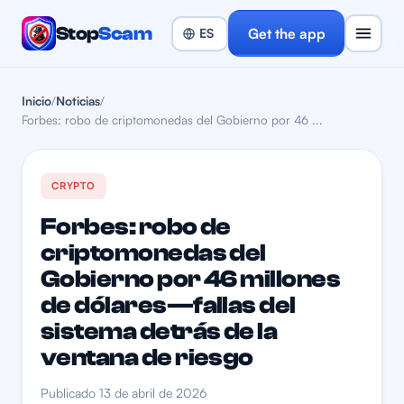
Stop
Scam
Get the app
Inicio
/
Noticias
/
Forbes: robo de criptomonedas del Gobierno por 46 ...
CRYPTO
Forbes: robo de
criptomonedas del
Gobierno por 46 millones
de dólares—fallas del
sistema detrás de la
ventana de riesgo
Publicado 13 de abril de 2026