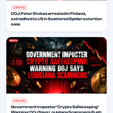
CRYPTO
DOJ: Peter Stokes arrested in Finland,
extradited to US in Scattered Spider extortion
case
CRYPTO
Government Imposter ‘Crypto Safekeeping’
Warning: DOJ Says Louisiana Scammers Push