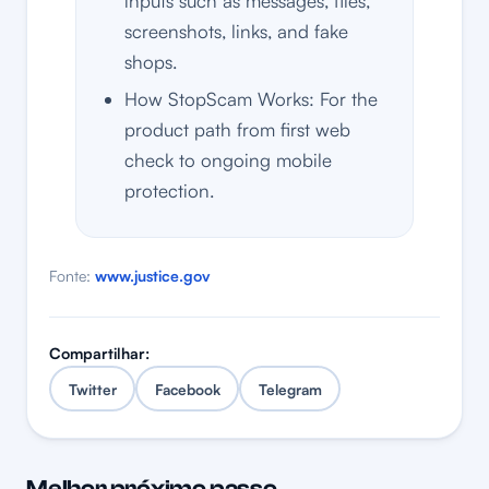
inputs such as messages, files,
screenshots, links, and fake
shops.
How StopScam Works: For the
product path from first web
check to ongoing mobile
protection.
Fonte:
www.justice.gov
Compartilhar:
Twitter
Facebook
Telegram
Melhor próximo passo