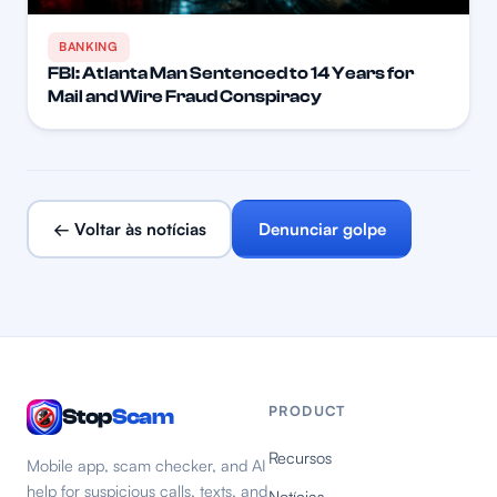
BANKING
FBI: Atlanta Man Sentenced to 14 Years for
Mail and Wire Fraud Conspiracy
← Voltar às notícias
Denunciar golpe
PRODUCT
Stop
Scam
Recursos
Mobile app, scam checker, and AI
help for suspicious calls, texts, and
Notícias