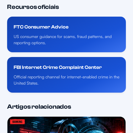
Recursos oficiais
FTC Consumer Advice
US consumer guidance for scams, fraud patterns, and
reporting options.
FBI Internet Crime Complaint Center
Official reporting channel for internet-enabled crime in the
United States.
Artigos relacionados